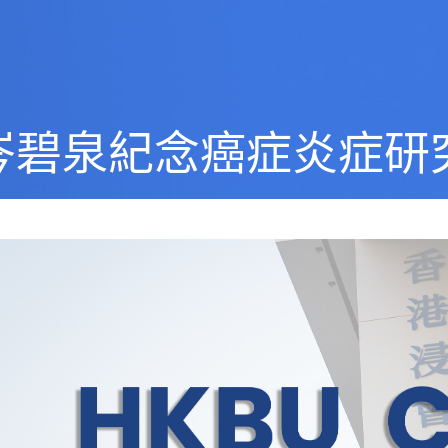
岑碧泉紀念癌症炎症研